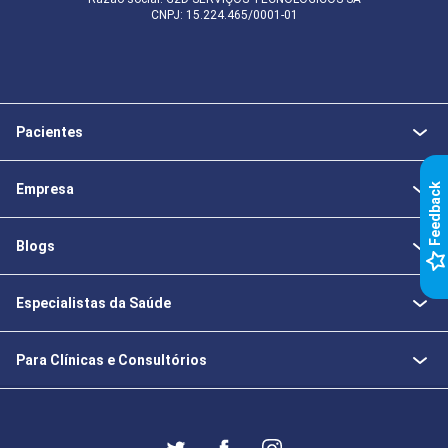
CNPJ: 15.224.465/0001-01
Pacientes
Empresa
k
Blogs
F
e
e
d
b
a
c
Especialistas da Saúde
Para Clínicas e Consultórios