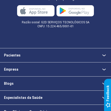
Razão social: G2D SERVIÇOS TECNOLÓGICOS SA
CNPJ: 15.224.465/0001-01
Pacientes
Empresa
Blogs
k
Especialistas da Saúde
F
e
e
d
b
a
c