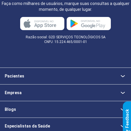
Faça como milhares de usuários, marque suas consultas a qualquer
momento, de qualquer lugar.
Razão social: G2D SERVIÇOS TECNOLÓGICOS SA
CNPJ: 15.224.465/0001-01
Pacientes
Empresa
Blogs
k
Especialistas da Saúde
F
e
e
d
b
a
c