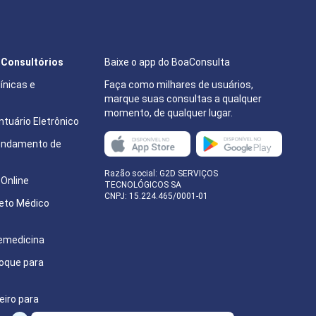
e Consultórios
Baixe o app do BoaConsulta
ínicas e
Faça como milhares de usuários,
marque suas consultas a qualquer
momento, de qualquer lugar.
tuário Eletrônico
endamento de
e
Razão social: G2D SERVIÇOS
Online
TECNOLÓGICOS SA
CNPJ: 15.224.465/0001-01
eto Médico
emedicina
oque para
eiro para