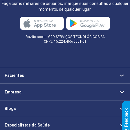
Faça como milhares de usuários, marque suas consultas a qualquer
momento, de qualquer lugar.
Razão social: G2D SERVIÇOS TECNOLÓGICOS SA
CNPJ: 15.224.465/0001-01
Pacientes
Empresa
Blogs
k
Especialistas da Saúde
F
e
e
d
b
a
c