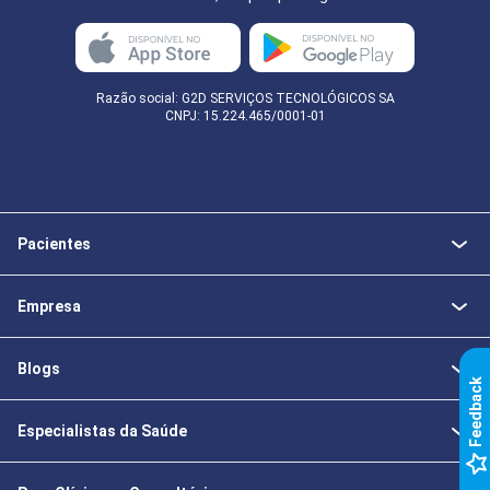
Razão social: G2D SERVIÇOS TECNOLÓGICOS SA
CNPJ: 15.224.465/0001-01
Pacientes
Empresa
Blogs
k
Especialistas da Saúde
F
e
e
d
b
a
c