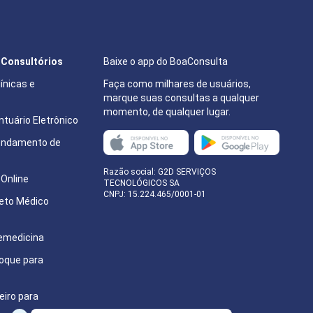
e Consultórios
Baixe o app do BoaConsulta
ínicas e
Faça como milhares de usuários,
marque suas consultas a qualquer
momento, de qualquer lugar.
tuário Eletrônico
endamento de
e
Razão social: G2D SERVIÇOS
Online
TECNOLÓGICOS SA
CNPJ: 15.224.465/0001-01
eto Médico
emedicina
oque para
eiro para