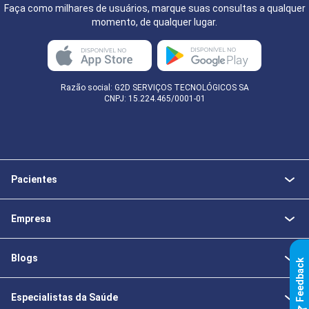
Faça como milhares de usuários, marque suas consultas a qualquer
momento, de qualquer lugar.
Razão social: G2D SERVIÇOS TECNOLÓGICOS SA
CNPJ: 15.224.465/0001-01
Pacientes
Empresa
Blogs
k
Especialistas da Saúde
F
e
e
d
b
a
c