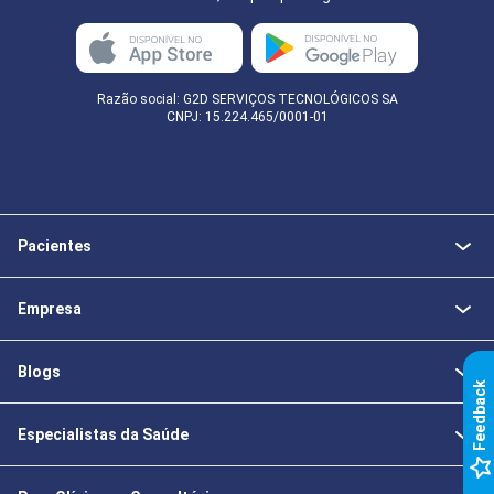
Razão social: G2D SERVIÇOS TECNOLÓGICOS SA
CNPJ: 15.224.465/0001-01
Pacientes
Empresa
Blogs
k
Especialistas da Saúde
F
e
e
d
b
a
c