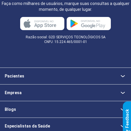
Faça como milhares de usuários, marque suas consultas a qualquer
momento, de qualquer lugar.
Razão social: G2D SERVIÇOS TECNOLÓGICOS SA
CNPJ: 15.224.465/0001-01
Pacientes
Empresa
Blogs
k
Especialistas da Saúde
F
e
e
d
b
a
c