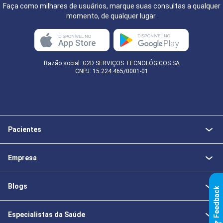
Faça como milhares de usuários, marque suas consultas a qualquer
momento, de qualquer lugar.
Razão social: G2D SERVIÇOS TECNOLÓGICOS SA
CNPJ: 15.224.465/0001-01
Pacientes
Empresa
Blogs
k
Especialistas da Saúde
F
e
e
d
b
a
c