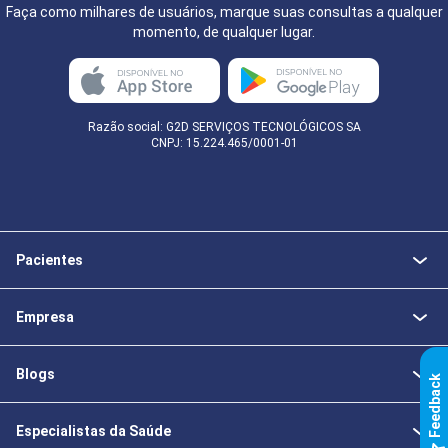
Faça como milhares de usuários, marque suas consultas a qualquer
momento, de qualquer lugar.
Razão social: G2D SERVIÇOS TECNOLÓGICOS SA
CNPJ: 15.224.465/0001-01
Pacientes
Empresa
Blogs
k
Especialistas da Saúde
F
e
e
d
b
a
c