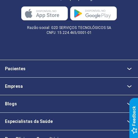
Razão social: G2D SERVIÇOS TECNOLÓGICOS SA
CNPJ: 15.224.465/0001-01
Pacientes
Empresa
Blogs
k
Especialistas da Saúde
F
e
e
d
b
a
c