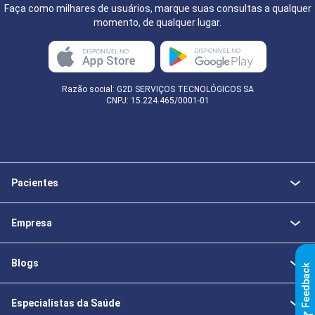
Faça como milhares de usuários, marque suas consultas a qualquer
momento, de qualquer lugar.
Razão social: G2D SERVIÇOS TECNOLÓGICOS SA
CNPJ: 15.224.465/0001-01
Pacientes
Empresa
Blogs
k
Especialistas da Saúde
F
e
e
d
b
a
c