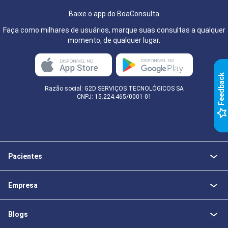
Baixe o app do BoaConsulta
Faça como milhares de usuários, marque suas consultas a qualquer
momento, de qualquer lugar.
k
Razão social: G2D SERVIÇOS TECNOLÓGICOS SA
CNPJ: 15.224.465/0001-01
F
e
e
d
b
a
c
Pacientes
Empresa
Blogs