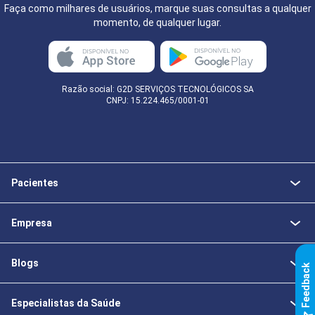
Faça como milhares de usuários, marque suas consultas a qualquer
momento, de qualquer lugar.
Razão social: G2D SERVIÇOS TECNOLÓGICOS SA
CNPJ: 15.224.465/0001-01
Pacientes
Empresa
Blogs
k
Especialistas da Saúde
F
e
e
d
b
a
c