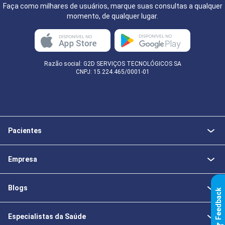
Faça como milhares de usuários, marque suas consultas a qualquer
momento, de qualquer lugar.
Razão social: G2D SERVIÇOS TECNOLÓGICOS SA
CNPJ: 15.224.465/0001-01
Pacientes
Empresa
Blogs
k
Especialistas da Saúde
F
e
e
d
b
a
c