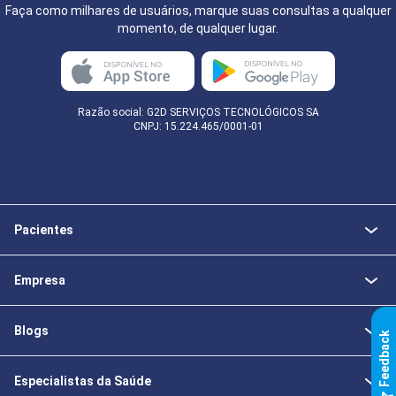
Faça como milhares de usuários, marque suas consultas a qualquer
momento, de qualquer lugar.
Razão social: G2D SERVIÇOS TECNOLÓGICOS SA
CNPJ: 15.224.465/0001-01
Pacientes
Empresa
Blogs
k
Especialistas da Saúde
F
e
e
d
b
a
c