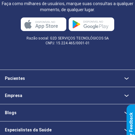
Faça como milhares de usuários, marque suas consultas a qualquer
momento, de qualquer lugar.
Razão social: G2D SERVIÇOS TECNOLÓGICOS SA
CNPJ: 15.224.465/0001-01
Pacientes
Empresa
Blogs
k
Especialistas da Saúde
F
e
e
d
b
a
c