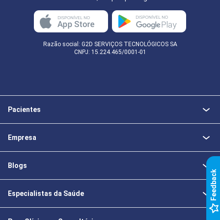
Razão social: G2D SERVIÇOS TECNOLÓGICOS SA
CNPJ: 15.224.465/0001-01
Pacientes
Empresa
Blogs
k
Especialistas da Saúde
F
e
e
d
b
a
c