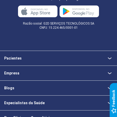
Razão social: G2D SERVIÇOS TECNOLÓGICOS SA
CNPJ: 15.224.465/0001-01
Pacientes
Empresa
Blogs
k
Especialistas da Saúde
F
e
e
d
b
a
c