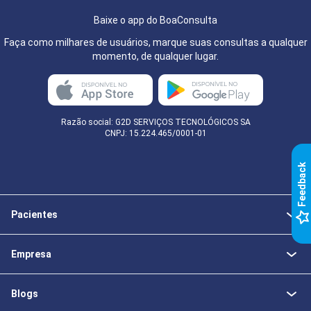
Baixe o app do BoaConsulta
Faça como milhares de usuários, marque suas consultas a qualquer
momento, de qualquer lugar.
Razão social: G2D SERVIÇOS TECNOLÓGICOS SA
CNPJ: 15.224.465/0001-01
k
F
e
e
d
b
a
c
Pacientes
Empresa
Blogs