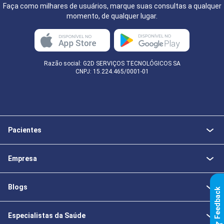
Faça como milhares de usuários, marque suas consultas a qualquer
momento, de qualquer lugar.
Razão social: G2D SERVIÇOS TECNOLÓGICOS SA
CNPJ: 15.224.465/0001-01
Pacientes
Empresa
Blogs
k
Especialistas da Saúde
F
e
e
d
b
a
c