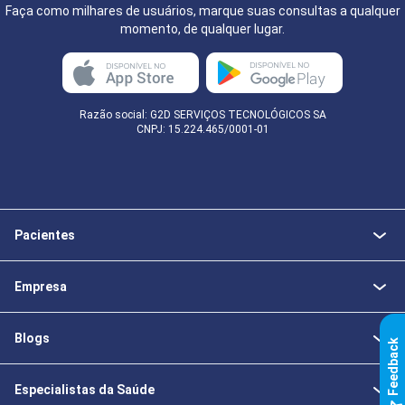
Faça como milhares de usuários, marque suas consultas a qualquer
momento, de qualquer lugar.
Razão social: G2D SERVIÇOS TECNOLÓGICOS SA
CNPJ: 15.224.465/0001-01
Pacientes
Empresa
Blogs
k
Especialistas da Saúde
F
e
e
d
b
a
c