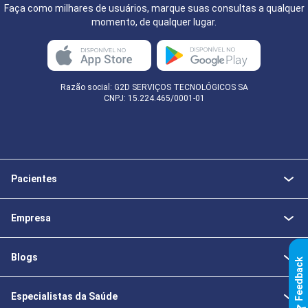
Faça como milhares de usuários, marque suas consultas a qualquer
momento, de qualquer lugar.
Razão social: G2D SERVIÇOS TECNOLÓGICOS SA
CNPJ: 15.224.465/0001-01
Pacientes
Empresa
Blogs
k
Especialistas da Saúde
F
e
e
d
b
a
c