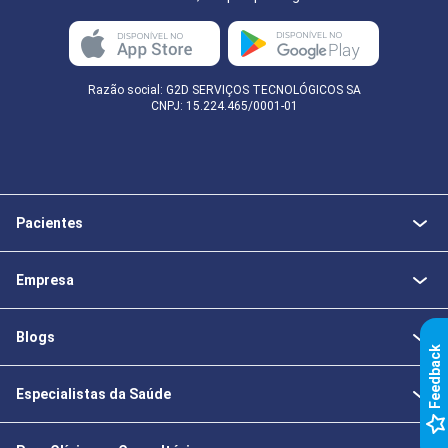
Razão social: G2D SERVIÇOS TECNOLÓGICOS SA
CNPJ: 15.224.465/0001-01
Pacientes
Empresa
Blogs
k
Especialistas da Saúde
F
e
e
d
b
a
c