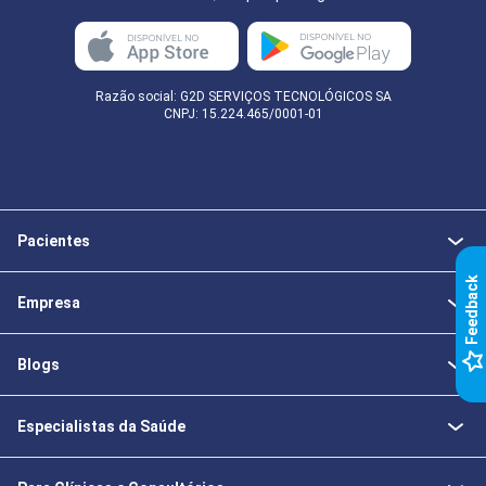
Razão social: G2D SERVIÇOS TECNOLÓGICOS SA
CNPJ: 15.224.465/0001-01
Pacientes
k
Empresa
F
e
e
d
b
a
c
Blogs
Especialistas da Saúde