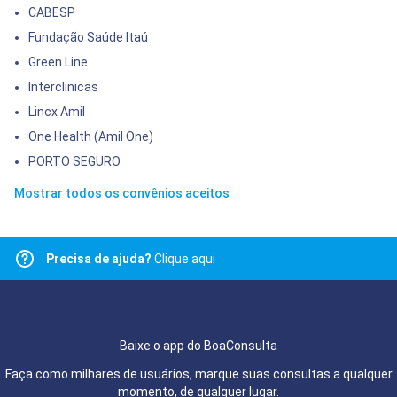
CABESP
Fundação Saúde Itaú
Green Line
Interclinicas
Lincx Amil
One Health (Amil One)
PORTO SEGURO
Mostrar todos os convênios aceitos
Precisa de ajuda?
Clique aqui
Baixe o app do BoaConsulta
Faça como milhares de usuários, marque suas consultas a qualquer
momento, de qualquer lugar.