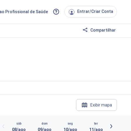
Entrar/Criar Conta
ao Profissional de Saúde
Compartilhar
Exibir mapa
sáb
dom
seg
ter
08/ago
09/ago
10/ago
11/ago