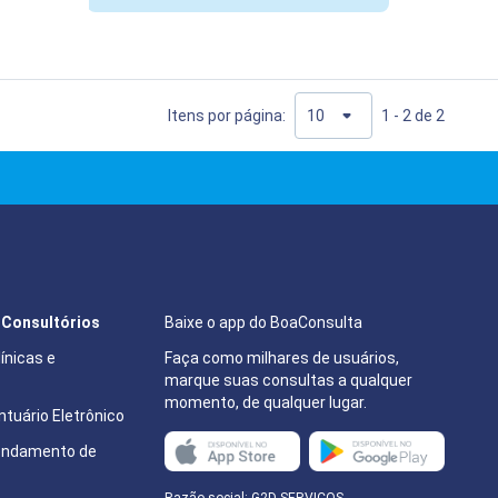
Itens por página:
1 - 2 de 2
e Consultórios
Baixe o app do BoaConsulta
ínicas e
Faça como milhares de usuários,
marque suas consultas a qualquer
momento, de qualquer lugar.
tuário Eletrônico
endamento de
e