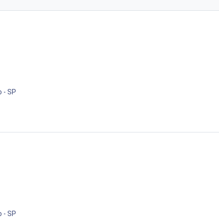
o - SP
o - SP