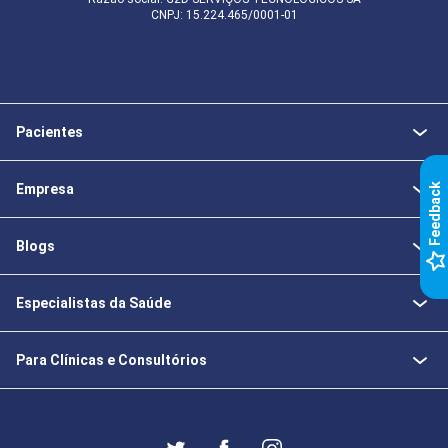
CNPJ: 15.224.465/0001-01
Pacientes
Empresa
k
Blogs
F
e
e
d
b
a
c
Especialistas da Saúde
Para Clínicas e Consultórios