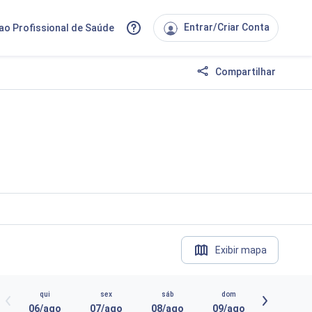
Entrar/Criar Conta
ao Profissional de Saúde
Compartilhar
Exibir mapa
qui
sex
sáb
dom
06/ago
07/ago
08/ago
09/ago