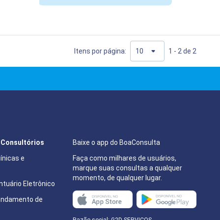
Itens por página:
1 - 2 de 2
e Consultórios
Baixe o app do BoaConsulta
ínicas e
Faça como milhares de usuários,
marque suas consultas a qualquer
momento, de qualquer lugar.
tuário Eletrônico
endamento de
e