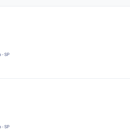
o - SP
o - SP