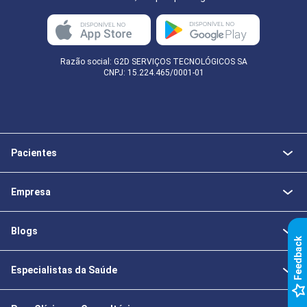
Razão social: G2D SERVIÇOS TECNOLÓGICOS SA
CNPJ: 15.224.465/0001-01
Pacientes
Empresa
Blogs
k
Especialistas da Saúde
F
e
e
d
b
a
c