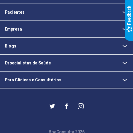
k
Pacientes
F
e
e
d
b
a
c
Empresa
Blogs
Especialistas da Saúde
Para Clínicas e Consultórios
BoaConsulta 2026