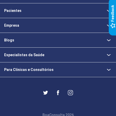
k
Pacientes
F
e
e
d
b
a
c
Empresa
Blogs
Especialistas da Saúde
Para Clínicas e Consultórios
BoaConsulta 2026