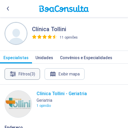
Clínica Tollini
11 opiniões
>
Especialistas
Unidades
Convênios e Especialidades
Filtros
(3)
Exibir mapa
Clínica Tollini - Geriatria
Geriatria
1 opinião
Endereço