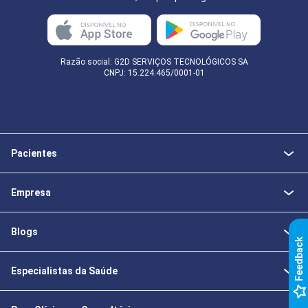
Razão social: G2D SERVIÇOS TECNOLÓGICOS SA
CNPJ: 15.224.465/0001-01
Pacientes
Empresa
Blogs
k
Especialistas da Saúde
F
e
e
d
b
a
c