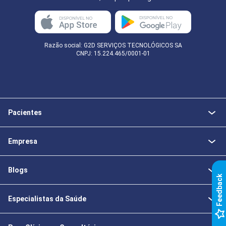
Razão social: G2D SERVIÇOS TECNOLÓGICOS SA
CNPJ: 15.224.465/0001-01
Pacientes
Empresa
Blogs
k
Especialistas da Saúde
F
e
e
d
b
a
c