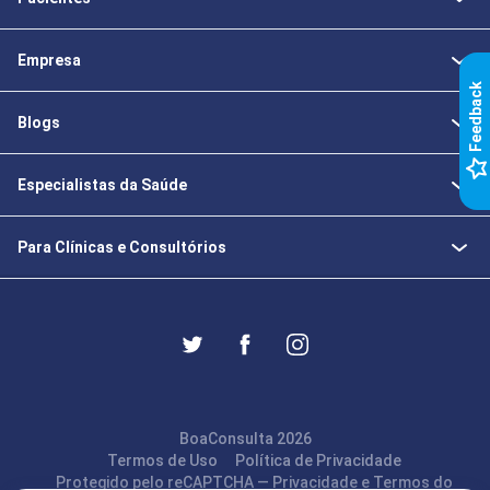
Empresa
k
Blogs
F
e
e
d
b
a
c
Especialistas da Saúde
Para Clínicas e Consultórios
BoaConsulta 2026
Termos de Uso
Política de Privacidade
Protegido pelo reCAPTCHA —
Privacidade
e
Termos
do