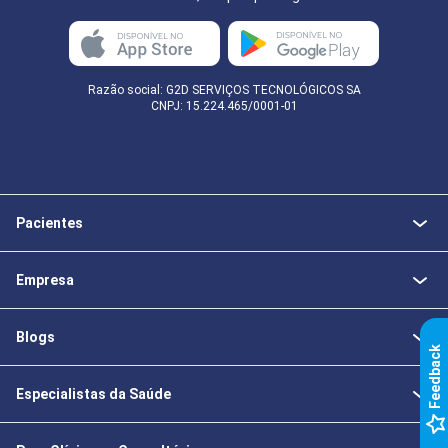
Razão social: G2D SERVIÇOS TECNOLÓGICOS SA
CNPJ: 15.224.465/0001-01
Pacientes
Empresa
Blogs
k
Especialistas da Saúde
F
e
e
d
b
a
c