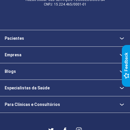
CNPJ: 15.224.465/0001-01
Pacientes
Empresa
k
Blogs
F
e
e
d
b
a
c
Especialistas da Saúde
Para Clínicas e Consultórios