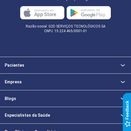
Razão social: G2D SERVIÇOS TECNOLÓGICOS SA
CNPJ: 15.224.465/0001-01
Pacientes
Empresa
Blogs
k
Especialistas da Saúde
F
e
e
d
b
a
c