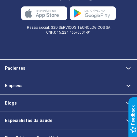
Razão social: G2D SERVIÇOS TECNOLÓGICOS SA
CNPJ: 15.224.465/0001-01
Pacientes
Empresa
Blogs
k
Especialistas da Saúde
F
e
e
d
b
a
c