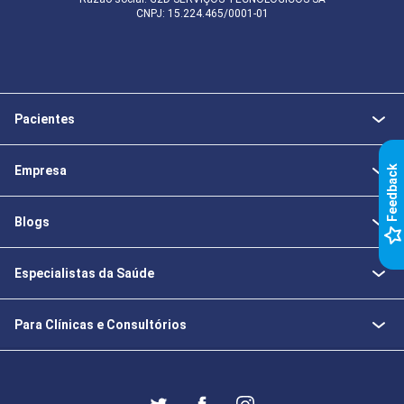
CNPJ: 15.224.465/0001-01
Pacientes
Empresa
k
Blogs
F
e
e
d
b
a
c
Especialistas da Saúde
Para Clínicas e Consultórios