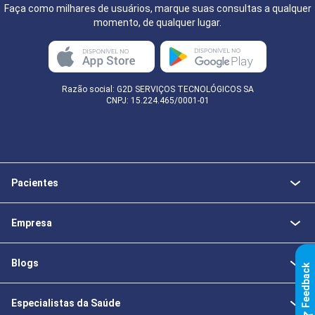
Faça como milhares de usuários, marque suas consultas a qualquer
momento, de qualquer lugar.
Razão social: G2D SERVIÇOS TECNOLÓGICOS SA
CNPJ: 15.224.465/0001-01
Pacientes
Empresa
Blogs
k
Especialistas da Saúde
F
e
e
d
b
a
c