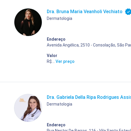
Dra. Bruna Maria Veanholi Vechiato
Dermatologia
Endereço
Avenida Angélica, 2510 - Consolação, São Pau
Valor
R$ 400,00
...
Ver preço
Dra. Gabriela Della Ripa Rodrigues Assi
Dermatologia
Endereço
Rua Nestor De Barros, 116 - Vila Santo Estev