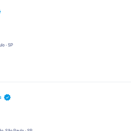
lo - SP
s
ão, São Paulo - SP