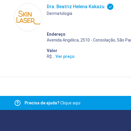
Dra. Beatriz Helena Kakazu
Dermatologia
Endereço
Avenida Angélica, 2510 - Consolação, São Pau
Valor
R$ 400,00
...
Ver preço
Precisa de ajuda?
Clique aqui