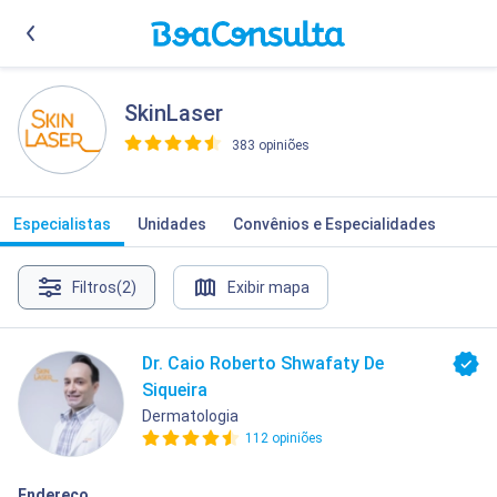
SkinLaser
383 opiniões
>
Especialistas
Unidades
Convênios e Especialidades
Filtros
(2)
Exibir mapa
Dr. Caio Roberto Shwafaty De
Siqueira
Dermatologia
112 opiniões
Endereço