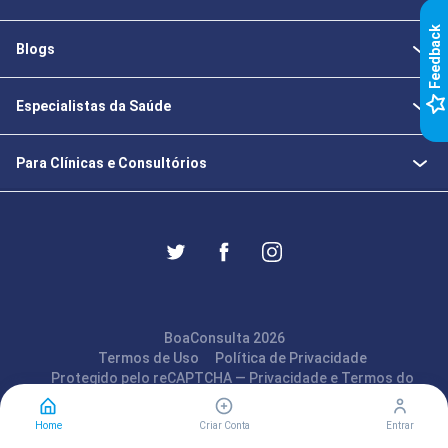
k
Blogs
F
e
e
d
b
a
c
Especialistas da Saúde
Para Clínicas e Consultórios
BoaConsulta 2026
Termos de Uso
Política de Privacidade
Protegido pelo reCAPTCHA —
Privacidade
e
Termos
do
Google
Home
Criar Conta
Entrar