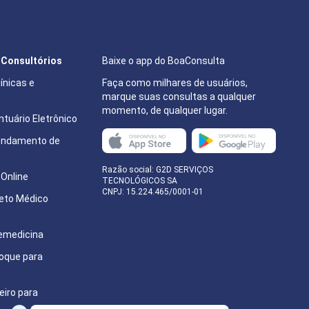
e Consultórios
Baixe o app do BoaConsulta
ínicas e
Faça como milhares de usuários,
marque suas consultas a qualquer
momento, de qualquer lugar.
tuário Eletrônico
endamento de
e
Razão social: G2D SERVIÇOS
Online
TECNOLÓGICOS SA
CNPJ: 15.224.465/0001-01
eto Médico
emedicina
oque para
eiro para