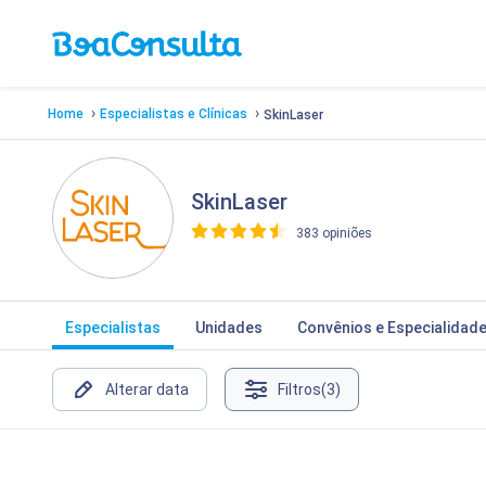
›
›
Home
Especialistas e Clínicas
SkinLaser
SkinLaser
383 opiniões
>
Especialistas
Unidades
Convênios e Especialidad
Alterar data
Filtros
(3)