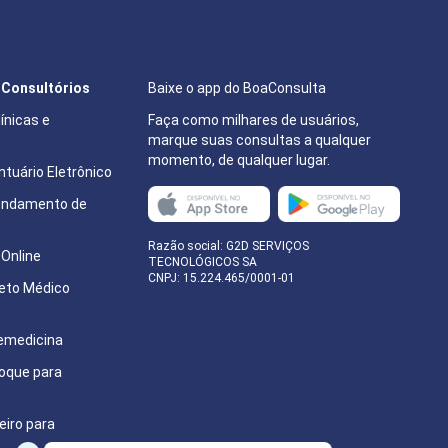
e Consultórios
Baixe o app do BoaConsulta
ínicas e
Faça como milhares de usuários,
marque suas consultas a qualquer
momento, de qualquer lugar.
tuário Eletrônico
endamento de
e
Razão social: G2D SERVIÇOS
Online
TECNOLÓGICOS SA
CNPJ: 15.224.465/0001-01
eto Médico
emedicina
oque para
eiro para