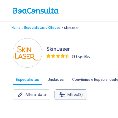
›
›
Home
Especialistas e Clínicas
SkinLaser
SkinLaser
383 opiniões
>
Especialistas
Unidades
Convênios e Especialidad
Alterar data
Filtros
(3)