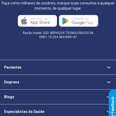
Faça como milhares de usuários, marque suas consultas a qualquer
momento, de qualquer lugar.
Razão social: G2D SERVIÇOS TECNOLÓGICOS SA
CNPJ: 15.224.465/0001-01
Pacientes
Empresa
Blogs
k
Especialistas da Saúde
F
e
e
d
b
a
c