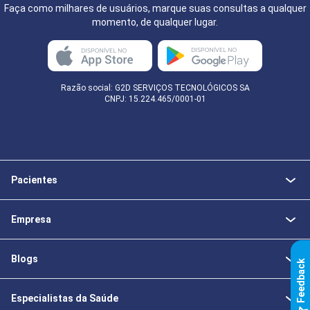
Faça como milhares de usuários, marque suas consultas a qualquer
momento, de qualquer lugar.
Razão social: G2D SERVIÇOS TECNOLÓGICOS SA
CNPJ: 15.224.465/0001-01
Pacientes
Empresa
Blogs
k
Especialistas da Saúde
F
e
e
d
b
a
c