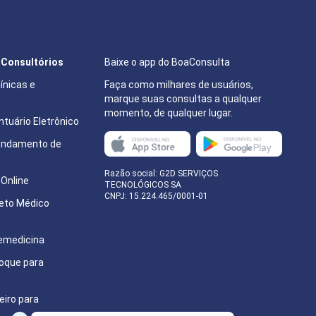
e Consultórios
Baixe o app do BoaConsulta
ínicas e
Faça como milhares de usuários,
marque suas consultas a qualquer
momento, de qualquer lugar.
tuário Eletrônico
endamento de
e
Razão social: G2D SERVIÇOS
Online
TECNOLÓGICOS SA
CNPJ: 15.224.465/0001-01
eto Médico
emedicina
oque para
eiro para