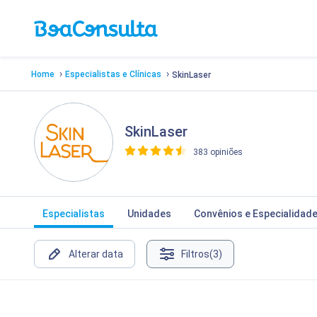
›
›
Home
Especialistas e Clínicas
SkinLaser
SkinLaser
383 opiniões
>
Especialistas
Unidades
Convênios e Especialidad
Alterar data
Filtros
(3)